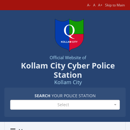
A-
A
A+
Skip to Main
Official Website of
Kollam City Cyber Police
Station
Kollam City
SEARCH
YOUR POLICE STATION
Select