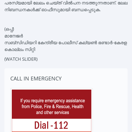
പരസ്യമായി ലേലം ചെയ്ത് വിൽപന നടത്തുന്നതാണ്. ലേല
നിബന്ധനകൾക്ക് ഓഫീസുമായി ബന്ധപ്പെടുക.
(ഒപ്പ്‌)
മാനേജർ
സബ്‌സിഡിയറി കേന്ദ്രീയ പോലീസ് കല്യൺ ഭണ്ടാർ-കേരള
കൊല്ലം സിറ്റി
(WATCH SLIDER)
CALL IN EMERGENCY