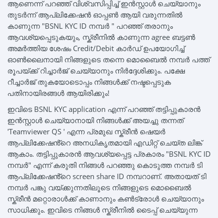
ആണെന്ന് പറഞ്ഞ് വിശ്വസിപ്പിച്ച് ഇൻസ്റ്റാൾ ചെയ്യാനും
തുടർന്ന് ആപ്ലിക്കേഷൻ ഓപ്പൺ ആയി വരുന്നതിൽ
കാണുന്ന "BSNL KYC ID നമ്പർ " പറഞ്ഞ് തരാനും
ആവശ്യപ്പെടുകയും, സ്ക്രീനിൽ കാണുന്ന agree ബട്ടൺ
അമർത്തിയ ശേഷം Credit/Debit കാർഡ് ഉപയോഗിച്ച്
ഓൺലൈനായി നിങ്ങളുടെ തന്നെ മൊബൈൽ നമ്പർ പത്ത്
രൂപയ്ക്ക് റിച്ചാർജ് ചെയ്യാനും നിർദ്ദേശിക്കും. പക്ഷേ
റീച്ചാർജ് തുകയോടൊപ്പം നിങ്ങൾക്ക് നഷ്ടപ്പെടുക
പതിനായിരങ്ങൾ ആയിരിക്കും!
ഇവിടെ BSNL KYC application എന്ന് പറഞ്ഞ് തട്ടിപ്പുകാരൻ
ഇൻസ്റ്റാൾ ചെയ്യാനായി നിങ്ങൾക്ക് അയച്ചു തന്നത്
'Teamviewer QS ' എന്ന പ്രമുഖ സ്ക്രീൻ ഷെയർ
ആപ്ലിക്കേഷൻ്റെ അനധികൃതമായി എഡിറ്റ് ചെയ്ത ലിങ്ക്
ആകാം. തട്ടിപ്പുകാരൻ ആവശ്യപ്പെട്ട പ്രകാരം "BSNL KYC ID
നമ്പർ" എന്ന് കരുതി നിങ്ങൾ പറഞ്ഞു കൊടുത്ത നമ്പർ ടി
ആപ്ലിക്കേഷൻ്റെ screen share ID നമ്പറാണ്. അതായത് ടി
നമ്പർ പങ്കു വയ്ക്കുന്നതിലൂടെ നിങ്ങളുടെ മൊബൈൽ
സ്ക്രീൻ മറ്റൊരാൾക്ക് കാണാനും കൺട്രോൾ ചെയ്യാനും
സാധിക്കും. ഇവിടെ നിങ്ങൾ സ്ക്രീനിൽ ടൈപ്പ് ചെയ്യുന്ന