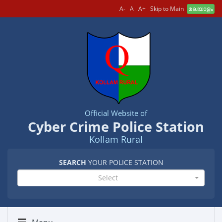
A-
A
A+
Skip to Main
മലയാളം
Official Website of
Cyber Crime Police Station
Kollam Rural
SEARCH
YOUR POLICE STATION
Select