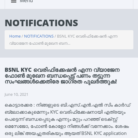
Menu
NOTIFICATIONS
Home
/
NOTIFICATIONS
/ BSNL KYC വെരിഫിക്കേഷൻ എന്ന
വ്യാജേന ഫോൺ മുഖേന ബന...
BSNL KYC വെരിഫിക്കേഷൻ എന്ന വ്യാജേന
ഫോൺ മുഖേന ബന്ധപ്പെട്ട് പണം തട്ടുന്ന
സംഘങ്ങൾക്കെതിരേ ജാഗ്രത പുലർത്തുക!
June 10, 2021
കൊട്ടാരക്കര : നിങ്ങളുടെ ബി.എസ്.എൻ.എൽ സിം കാർഡ്
ബ്ലോക്കാകുമെന്നും KYC വെരിഫിക്കേഷനായി എത്രയും
പെട്ടെന്ന് ബന്ധപ്പെടുക എന്നും മറ്റും പറഞ്ഞ് ടെക്സ്റ്റ്
മെസേജോ, ഫോൺ കോളോ നിങ്ങൾക്ക് വന്നേക്കാം. ശേഷം
ഒരു ലിങ്ക് അയച്ചുതരികയും ആയത് BSNL KYC application