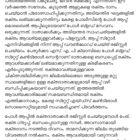
പരിശ്രമത്തില്‍ പങ്കുചേരൂ, ജീവന്‍ രക്ഷിക്കൂ' എന്നതാണ് ഈ
വര്‍ഷത്തെ സന്ദേശം. കൂടുതല്‍ ആളുകളെ രക്തം ദാനം
ചെയ്യാന്‍ പ്രോത്സാഹിപ്പിക്കുന്നതിനും അടിയന്തിര ഘട്ടങ്ങളിൽ
രക്തം ലഭ്യമാക്കുന്നതിനും കേരള പോലീസിന്റെ പോൾ ആപ്പ്
മൊബൈൽ ആപ്പിലൂടെയാണ് പോൾ ബ്‌ളഡ് സേവനം
ഒരുക്കുന്നത്. ദാതാക്കൾക്കും അടിയന്തര സാഹചര്യങ്ങളിൽ
രക്തം ആവശ്യമുള്ളവർക്കും പ്‌ളേസ്റ്റാർ, ആപ്പ് സ്‌റ്റോർ
എന്നിവിടങ്ങളിൽ നിന്ന് ആപ്പ് ഡൗൺലോഡ് ചെയ്ത് രജിസ്റ്റർ
ചെയ്യാം. പേരൂർക്കട എസ്. എ. പി ക്യാമ്പിലെ പോൾ ബ്‌ളഡ്
സ്‌റ്റേറ്റ് കൺട്രോൾ സെന്ററാണ് ദാതാക്കളെ ബന്ധപ്പെട്ട് രക്തം
ആവശ്യക്കാർക്ക് ലഭ്യമാക്കുന്നതിനുള്ള ക്രമീകരണം
ഏർപ്പെടുത്തുന്നത്. രക്തമാവശ്യമുള്ളവരെ
ചികിത്സയിലിരിക്കുന്ന ജില്ലയിലെയോ അടുത്തുള്ള മറ്റു
സ്ഥലങ്ങളിലോ ഉള്ള രക്തദാതാക്കളുമായി ആപ്പ് വഴി
ബന്ധിപ്പിക്കുകയാണ് ചെയ്യുന്നത്. ഇത്തരത്തിൽ
ആവശ്യക്കാരിലേക്ക് സമയബന്ധിതമായി രക്തം
എത്തിക്കാനാകും. കേരള സ്‌റ്റേറ്റ് എയ്ഡ്‌സ് കൺട്രോൾ
സൊസൈറ്റിയുമായി സഹകരിച്ചാണ് പ്രവർത്തനം.
പോൾ ആപ്പിൽ രക്തദാതാക്കൾ രജിസ്റ്റർ ചെയ്യുമ്പോൾ പേര്,
രക്ത ഗ്രൂപ്പ്, ബന്ധപ്പെടാനുള്ള നമ്പർ, അവസാനമായി
രക്തദാനം നടത്തിയ ദിവസം, താമസിക്കുന്ന ജില്ല തുടങ്ങിയ
വിവരങ്ങൾ നൽകണം. രക്തം ആവശ്യമായി വരുന്നവർ