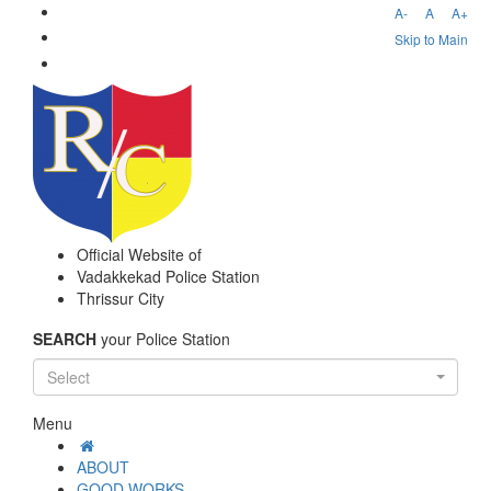
A-
A
A+
Skip to Main
Official Website of
Vadakkekad Police Station
Thrissur City
SEARCH
your Police Station
Select
Menu
ABOUT
GOOD WORKS