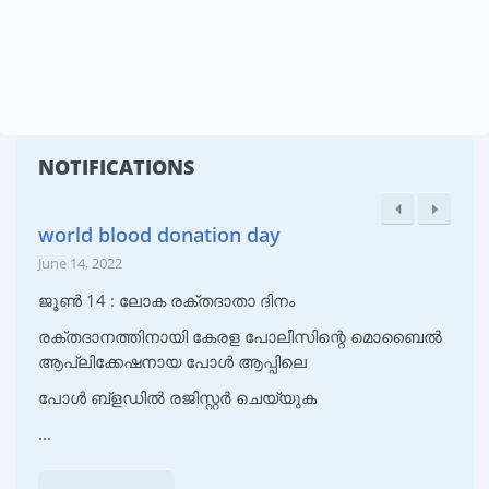
NOTIFICATIONS
world blood donation day
June 14, 2022
ജൂൺ 14 : ലോക രക്തദാതാ ദിനം
രക്തദാനത്തിനായി കേരള പോലീസിന്റെ മൊബൈൽ
ആപ്ലിക്കേഷനായ പോൾ ആപ്പിലെ
പോൾ ബ്‌ളഡിൽ രജിസ്റ്റർ ചെയ്യുക
...