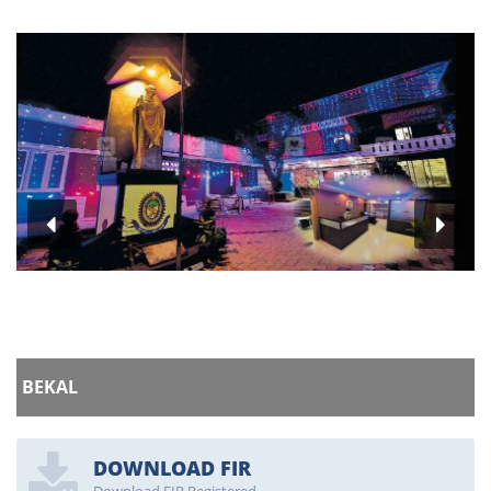
B
BEKAL
DOWNLOAD FIR